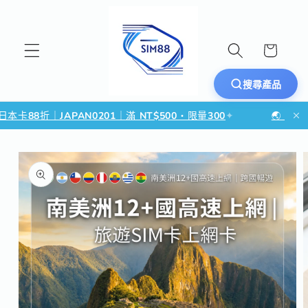
跳至內容
購
物
車
搜尋產品
本卡88折｜JAPAN0201｜滿 NT$500・限量300
✦
🌏 東南亞
略過產品資訊