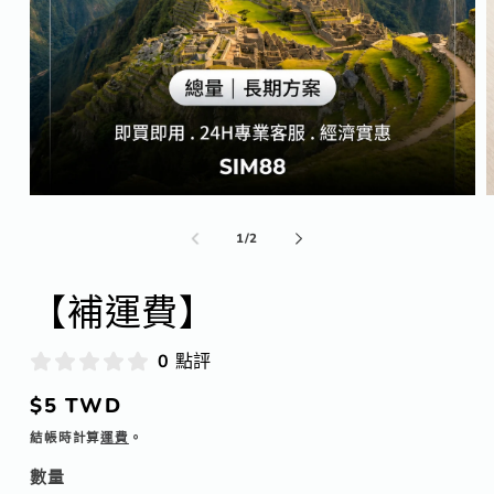
在
互
/
1
/
2
動
視
窗
【補運費】
中
開
啟
0 點評
多
媒
定
$5 TWD
體
價
檔
結帳時計算
運費
。
案
數量
1
2
數