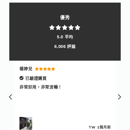
優秀
5.0 平均
6,006 評論
楊婷兒
陳
已驗證購買
二次
非常好用，非常流暢！
非
快
務
 天前
TW
1個月前