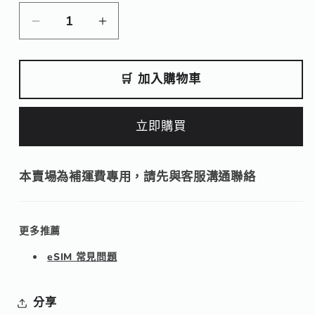
量
【補
【補
運
運
費】
費】
🛒 加入購物車
數
數
量
量
立即購買
減
增
少
加
本賣場為補運費專用，請先與客服溝通聯絡
更多推薦
eSIM 常見問題
分享