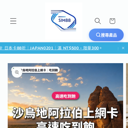
跳至內容
購
物
車
搜尋產品
日本卡88折｜JAPAN0201｜滿 NT$500・限量300
✦
🌏 東南
略過產品資訊