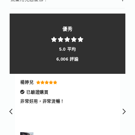
優秀
5.0 平均
6,006 評論
楊婷兒
陳
已驗證購買
二次
非常好用，非常流暢！
非
快
務