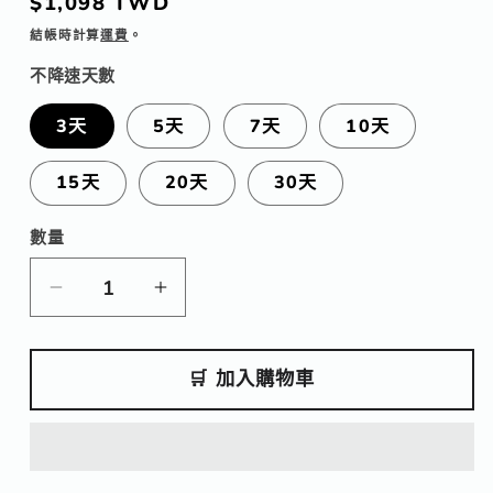
定
$1,098 TWD
價
結帳時計算
運費
。
不降速天數
3天
5天
7天
10天
15天
20天
30天
數量
數
量
【eSIM】
【eSIM】
沙
沙
烏
烏
🛒 加入購物車
地
地
阿
阿
拉
拉