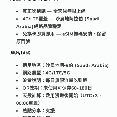
即
即
用
用
真正吃到飽
— 全天候無限上網
｜
｜
4G/LTE覆蓋
— 沙烏地阿拉伯 (Saudi
3-
3-
Arabia)網路品質穩定
30
30
免換卡即買即用
— eSIM掃碼安裝，保留
天
天
原門號
數
數
量
量
產品規格
減
增
適用地區：
沙烏地阿拉伯 (Saudi Arabia)
少
加
網路類型：
4G/LTE/5G
流量說明：
每日無限流量吃到飽
QR效期：
未使用可保存60-180日
天數計算：
啟用漫遊後開始（UTC+3，
00:00重置）
熱點分享：
支援