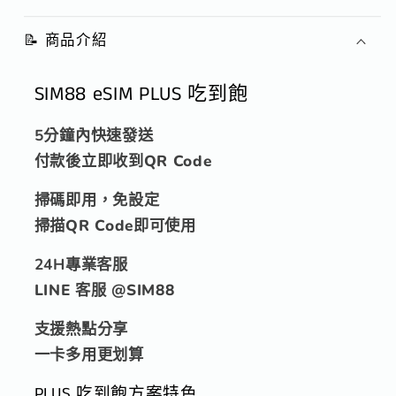
伯
伯
上
上
📝 商品介紹
網
網
卡
卡
SIM88 eSIM PLUS 吃到飽
PLUS
PLUS
｜
｜
5分鐘內快速發送
吃
吃
付款後立即收到QR Code
到
到
掃碼即用，免設定
飽
飽
掃描QR Code即可使用
｜
｜
24H專業客服
免
免
LINE 客服 @SIM88
換
換
卡
卡
支援熱點分享
即
即
一卡多用更划算
買
買
PLUS 吃到飽方案特色