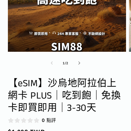
在
互
/
1
/
2
動
視
窗
【eSIM】沙烏地阿拉伯上
中
開
網卡 PLUS｜吃到飽｜免換
啟
多
卡即買即用｜3-30天
媒
體
檔
0 點評
案
1
2