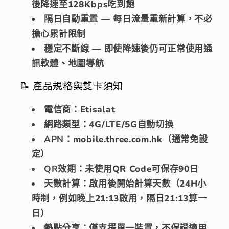
後降速至128Kbps吃到飽
隔日自動重置
— 每日流量重新計算，不必
擔心累計限制
穩定不斷線
— 即使降速後仍可正常使用通
訊軟體、地圖導航
📝 產品規格與雙卡須知
電信商：
Etisalat
網路類型：
4G/LTE/5G自動切換
APN：
mobile.three.com.hk（通常免設
定）
QR效期：
未使用QR Code可保存90日
天數計算：
啟用後開始計算天數（24H小
時制，例如晚上21:13啟用，隔日21:13算一
日）
熱點分享：
僅支援單一裝置，不保證適用