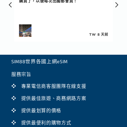
快
務
 天前
TW
1個月前
SIM88世界各國上網eSIM
服務宗旨
❖ 專業電信商客服團隊在線支援
❖ 提供最佳旅遊、商務網路方案
❖ 提供最划算的價格
❖ 提供最便利的購物方式