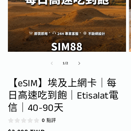
在
互
/
1
/
2
動
視
窗
【eSIM】埃及上網卡｜每
中
開
日高速吃到飽｜Etisalat電
啟
多
信｜40-90天
媒
體
檔
0 點評
案
1
2