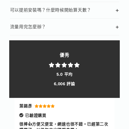
+
可以提前安裝嗎？什麼時候開始算天數？
+
流量用完怎麼辦？
優秀
5.0 平均
6,006 評論
楊婷兒
陳
已驗證購買
二次
非常好用，非常流暢！
非