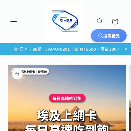
跳至內容
購
物
車
搜尋產品
🌸 日本卡88折｜JAPAN0201｜滿 NT$500・限量300
✦
🌏
略過產品資訊