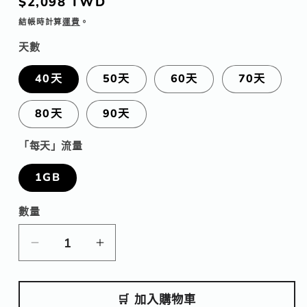
定
$2,098 TWD
價
結帳時計算
運費
。
天數
40天
50天
60天
70天
80天
90天
「每天」流量
1GB
數量
數
量
【eSIM】
【eSIM】
埃
埃
及
及
🛒 加入購物車