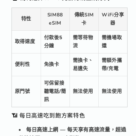
SIM88
傳統SIM
WiFi分享
特性
eSIM
卡
器
付款後5
需等待物
需機場取
取得速度
分鐘
流
還
需換卡、
需額外攜
便利性
免換卡
易遺失
帶/充電
可保留接
原門號
聽電話/簡
無法使用
無法使用
訊
📶 每日高速吃到飽方案特色
每日高速上網
— 每天享有高速流量，超過