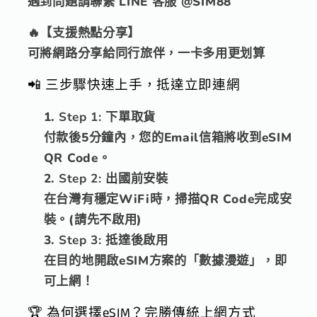
遇到問題請聯繫 LINE 客服 @SIM88
｜
｜
40-
40-
🔥【支援熱點分享】
90
90
可將網路分享給同行旅伴，一卡多用更划算
天
天
數
數
📲 三步驟快速上手，抵達立即連網
量
量
Step 1: 下單取貨
減
增
付款後5分鐘內，您的Email信箱將收到eSIM
少
加
QR Code。
Step 2: 出國前安裝
在台灣有穩定WiFi時，掃描QR Code完成安
裝。(請先不啟用)
Step 3: 抵達後啟用
在目的地開啟eSIM方案的「數據漫遊」，即
可上網！
🏆 為何選擇eSIM？完勝傳統上網方式