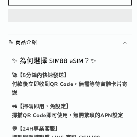
上
上
網
網
卡
卡
｜
｜
每
每
📝 商品介紹
日
日
高
高
✨ 為何選擇 SIM88 eSIM？✨
速
速
🚀【5分鐘內快速發送】
吃
吃
付款後立即收到QR Code，無需等待實體卡片寄
到
到
送
飽
飽
｜
｜
📲【掃碼即用，免設定】
Etisalat
Etisalat
掃描QR Code即可使用，無需繁瑣的APN設定
電
電
💬【24H專業客服】
信
信