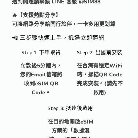
遇到問題請聯繫 LINE 客服 @SIM88
卡
卡
即
即
🔥【支援熱點分享】
買
買
可將網路分享給同行旅伴，一卡多用更划算
即
即
📲 三步驟快速上手，抵達立即連網
用
用
數
數
Step 1: 下單取貨
Step 2: 出國前安裝
量
量
付款後5分鐘內，
在台灣有穩定WiFi
減
增
您的Email信箱將
時，掃描QR Code
少
加
收到eSIM QR
完成安裝。(請先不
Code。
啟用)
Step 3: 抵達後啟用
在目的地開啟eSIM
方案的「數據漫