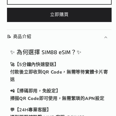
寨
寨
上
上
立即購買
網
網
卡
卡
｜
｜
📝 商品介紹
每
每
日
日
✨ 為何選擇 SIM88 eSIM？✨
1~3GB
1~3GB
高
高
🚀【5分鐘內快速發送】
速
速
付款後立即收到QR Code，無需等待實體卡片寄
流
流
送
量
量
📲【掃碼即用，免設定】
｜
｜
掃描QR Code即可使用，無需繁瑣的APN設定
免
免
💬【24H專業客服】
換
換