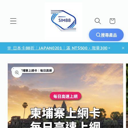
跳至內容
購
物
車
搜尋產品
 日本卡88折｜JAPAN0201｜滿 NT$500・限量300
✦
🌏 東
略過產品資訊