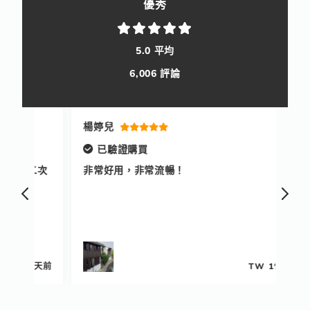
優秀
5.0 平均
6,006 評論
楊婷兒
陳
已驗證購買
二次
非常好用，非常流暢！
非
快
務
 天前
TW
1個月前