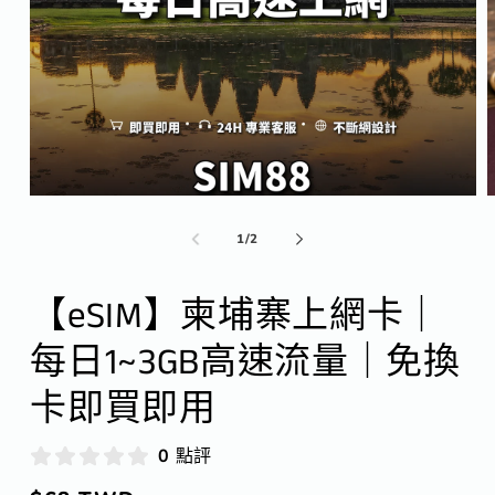
在
互
/
1
/
2
動
視
窗
【eSIM】柬埔寨上網卡｜
中
開
每日1~3GB高速流量｜免換
啟
多
卡即買即用
媒
體
檔
0 點評
案
1
2