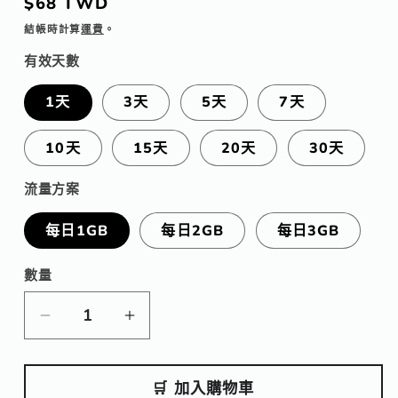
定
$68 TWD
價
結帳時計算
運費
。
有效天數
1天
3天
5天
7天
10天
15天
20天
30天
流量方案
每日1GB
每日2GB
每日3GB
數量
數
量
【eSIM】
【eSIM】
柬
柬
埔
埔
🛒 加入購物車