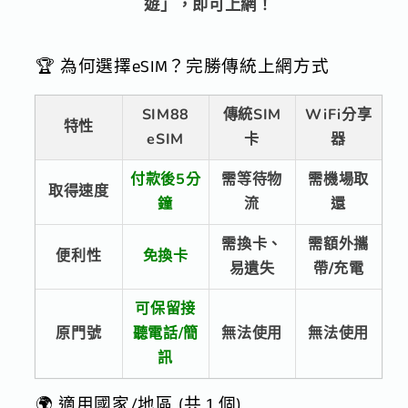
遊」，即可上網！
🏆 為何選擇eSIM？完勝傳統上網方式
SIM88
傳統SIM
WiFi分享
特性
eSIM
卡
器
付款後5分
需等待物
需機場取
取得速度
鐘
流
還
需換卡、
需額外攜
便利性
免換卡
易遺失
帶/充電
可保留接
原門號
聽電話/簡
無法使用
無法使用
訊
🌍 適用國家/地區 (共 1 個)