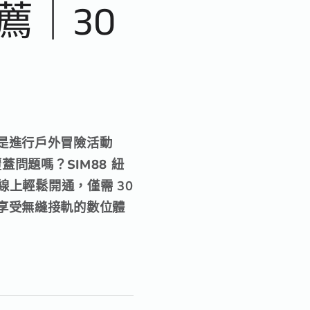
推薦｜30
是進行戶外冒險活動
問題嗎？SIM88 紐
，線上輕鬆開通，
僅需 30
享受無縫接軌的數位體