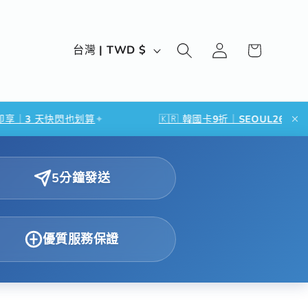
購
登
國
物
台灣 | TWD $
入
家
車
/
地
天快閃也划算
✦
🇰🇷 韓國卡9折｜SEOUL26｜滿 NT$500・
區
5分鐘發送
優質服務保證