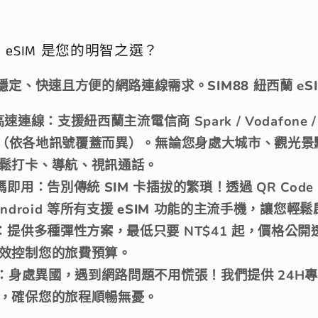
蘭 eSIM 是您的明智之選？
定、快速且方便的網路連線需求。SIM88 紐西蘭 eS
 高速連線
：支援紐西蘭主流電信商
Spark / Vodafone 
（依各地訊號覆蓋而異）。無論您身處大城市、觀光景
鬆打卡、導航、視訊通話。
碼即用
：告別傳統 SIM 卡插拔的繁瑣！透過
QR Cod
ndroid
等所有支援 eSIM 功能的主流手機，讓您輕鬆
：提供多種彈性方案，
最低只要 NT$41 起
，價格公開
效控制您的旅費預算。
：身處異國，遇到網路問題不用慌張！我們提供
24H
，確保您的旅程順暢無憂。