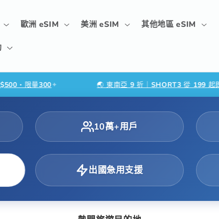
歐洲 eSIM
美洲 eSIM
其他地區 eSIM
助
量300
✦
🌏 東南亞 9 折｜SHORT3 從 199 起即享｜3 
10萬+用戶
出國急用支援