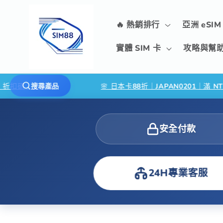
跳至內容
🔥 熱銷排行
亞洲 eSIM
實體 SIM 卡
攻略與幫
9/30
✦
🌸 日本卡88折｜JAPAN0201｜滿 NT$500・限
搜尋產品
安全付款
24H專業客服