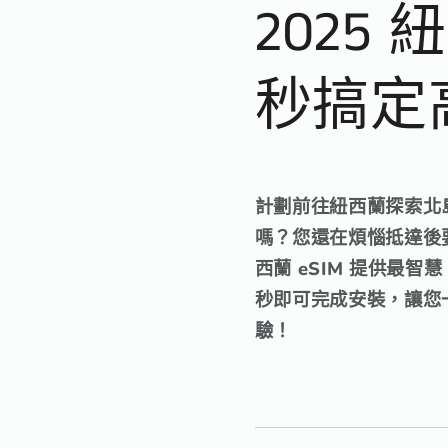
2025 
秒搞定
計劃前往紐西蘭探索北
嗎？您還在煩惱抵達後要
西蘭 eSIM 提供最
秒
即可完成安裝，讓您
驗！