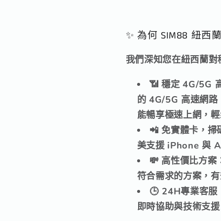
✨ 為何 SIM88 紐西
我們深知您在紐西蘭對穩
📶 穩定 4G/5G
的
4G/5G 高速網路
能暢享極速上網，輕
📲 免實體卡，掃
美支援
iPhone 與 A
💸 高性價比方案
符合需求的方案，有
🕒 24H專業客服
即時協助與技術支援