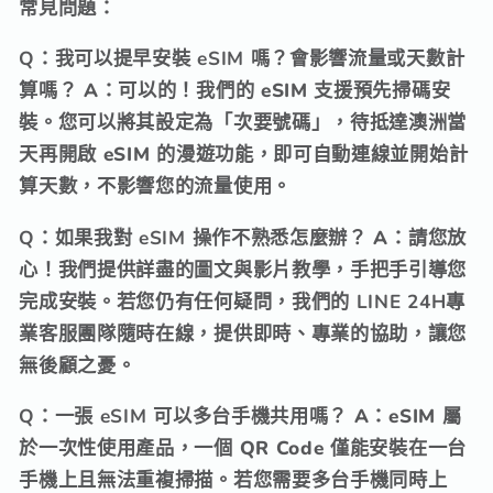
常見問題：
Q：我可以提早安裝 eSIM 嗎？會影響流量或天數計
算嗎？
A：可以的！我們的 eSIM 支援
預先掃碼安
裝
。
您可以將其設定為「次要號碼」，
待抵達澳洲當
天再開啟 eSIM 的漫遊功能，
即可自動連線並開始計
算天數，
不影響您的流量使用。
Q：如果我對 eSIM 操作不熟悉怎麼辦？
A：請您放
心！我們提供詳盡的
圖文與影片教學
，
手把手引導您
完成安裝。
若您仍有任何疑問，
我們的
LINE 24H專
業客服
團隊隨時在線，
提供即時、
專業的協助，
讓您
無後顧之憂。
Q：一張 eSIM 可以多台手機共用嗎？
A：eSIM 屬
於
一次性使用
產品，
一個 QR Code 僅能安裝在一台
手機上且無法重複掃描。
若您需要多台手機同時上