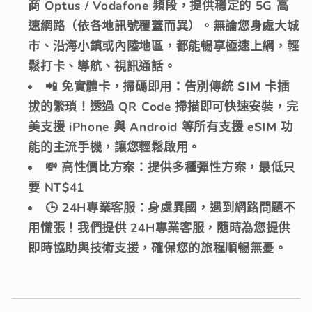
商
Optus / Vodafone
頻段，
提供穩定的
5G 高
速網路
（依各地訊號覆蓋而異）。
無論您身處大城
市、
沿海小鎮或內陸地區，
都能暢享極速上網，
輕
鬆打卡、
導航、
視訊通話。
📲 免實體卡，掃碼即用
：告別傳統 SIM 卡插
拔的繁瑣！透過
QR Code 掃描
即可快速安裝，
完
美支援
iPhone 與 Android
等所有支援 eSIM 功
能的主流手機，
讓您輕鬆啟用。
💸 高性價比方案
：提供多種彈性方案，
最低只
要 NT$41
🕒 24H專業客服
：身處異國，
遇到網路問題不
用慌張！我們提供
24H專業客服
，
隨時為您提供
即時協助與技術支援，
確保您的旅程順暢無憂。