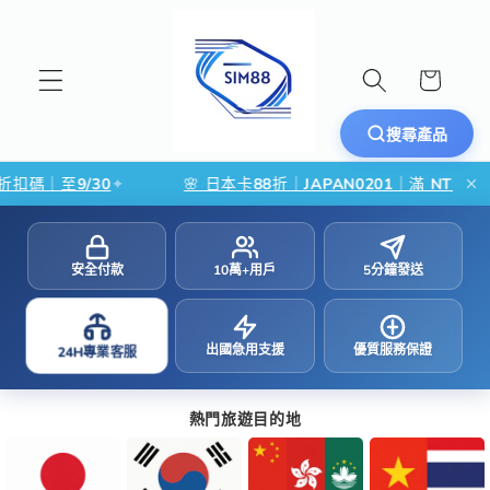
跳至內容
購
物
車
搜尋產品
碼｜至9/30
✦
🌸 日本卡88折｜JAPAN0201｜滿 NT$500・限
安全付款
10萬+用戶
5分鐘發送
出國急用支援
優質服務保證
24H專業客服
熱門旅遊目的地